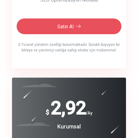
Satın Al
E-Ticaret yönetim özelliği bulunmaktadır. Sürekli büyüyen bir
kitleye ve çevrimiçi varlığa sahip siteler için mükemmel.
crm auto cync
click to call back
240
2,92
$
$
/year
/Ay
track energy costs
Coroprate
Kurumsal
predictive dialing