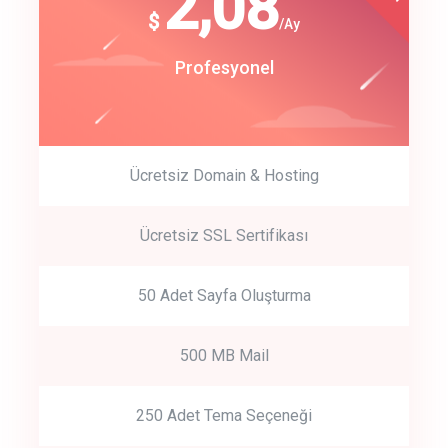
180
2,08
$
$
/year
/Ay
track energy costs
Start Up
Profesyonel
predictive dialing
Ücretsiz Domain & Hosting
Get Started
Ücretsiz SSL Sertifikası
Start by trying our service for 30 days free trial no credit card
required.
50 Adet Sayfa Oluşturma
500 MB Mail
250 Adet Tema Seçeneği