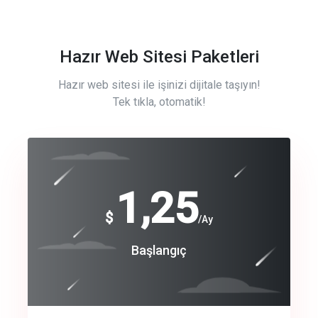
Hazır Web Sitesi Paketleri
Hazır web sitesi ile işinizi dijitale taşıyın!
Tek tıkla, otomatik!
Free
1,25
$
/Ay
Basic
Başlangıç