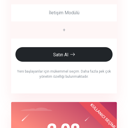
İletişim Modülü
+
Satın Al
Yeni başlayanlar için mükemmel seçim. Daha fazla pek çok
yönetim özelliği bulunmaktadır.
crm auto cync
KULLANICI SEÇİMİ
Best Choice
click to call back