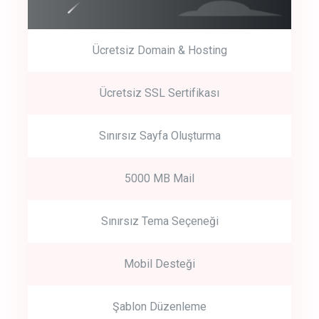
Ücretsiz Domain & Hosting
Get Started
Ücretsiz SSL Sertifikası
Start by trying our service for 30 days free trial no credit card
required.
Sınırsız Sayfa Oluşturma
5000 MB Mail
Sınırsız Tema Seçeneği
Mobil Desteği
Şablon Düzenleme